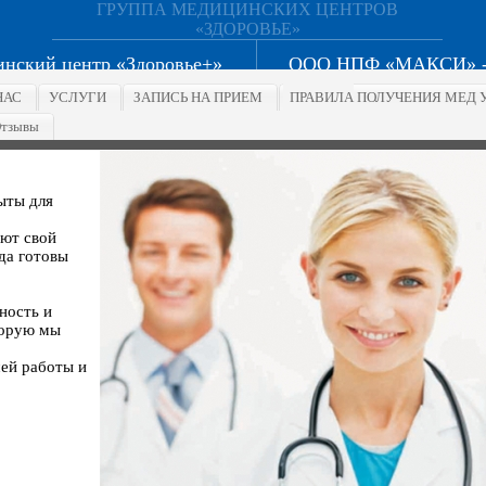
ГРУППА МЕДИЦИНСКИХ ЦЕНТРОВ
«ЗДОРОВЬЕ»
ский центр «Здоровье+»
ООО НПФ «МАКСИ» - 
НАС
УСЛУГИ
ЗАПИСЬ НА ПРИЕМ
ПРАВИЛА ПОЛУЧЕНИЯ МЕД 
тзывы
ыты для
ют свой
да готовы
ность и
торую мы
ей работы и